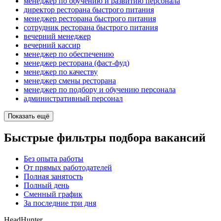
менеджер по обучению и развитию персонала
директор ресторана быстрого питания
менеджер ресторана быстрого питания
сотрудник ресторана быстрого питания
вечерний менеджер
вечерний кассир
менеджер по обеспечению
менеджер ресторана (фаст-фуд)
менеджер по качеству
менеджер смены ресторана
менеджер по подбору и обучению персонала
административный персонал
Показать ещё
Быстрые фильтры подбора вакансий
Без опыта работы
От прямых работодателей
Полная занятость
Полный день
Сменный график
За последние три дня
HeadHunter