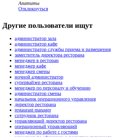
Апатиты
Откликнуться
Другие пользователи ищут
администратор зала
администратор кафе
администратор службы приема и размещения
заместитель директора ресторана
менеджер в ресторан
менеджер кафе
менеджер смены
ночной администратор
супервайзер ресторана
менеджер по персоналу и обучению
администратор смены
начальник операционного управления
директор ресторана
restaurant manager
сотрудник ресторана
управляющий директор ресторана
операционный управляющий
менеджер по работе с гостями