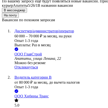
По вашему запросу ещё будут появляться новые вакансии. При
курьер
Апатиты
5/2
6/1
В названии вакансии
В мессенджер
На почту
Вакансии по похожим запросам
Диспетчер/администратор/оператор
60 000
–
70 000
₽
за месяц,
на руки
Опыт 1-3 года
Выплаты: Раз в месяц
ООО
ГлавСтрой
Апатиты, улица Ленина, 22
Можно без резюме
Откликнуться
Водитель категории В
от
80 000
₽
за месяц,
до вычета налогов
Опыт 1-3 года
ООО
Хибины Транс
5.0