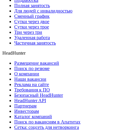
Подработка
Полная занятость
Для людей с инвалидностью
Сменный график
Сутки через двое
Сутки через трое
Три через три
Удаленная работа
Частичная занятость
HeadHunter
Размещение вакансий
Поиск по резюме
О компании
Наши вакансии
Реклама на сайте
Требования к ПО
Безопасный HeadHunter
HeadHunter API
Партнерам
Инвесторам
Каталог компаний
Поиск по вакансиям в Апатитах
Сетка: соцсеть для нетворкинга