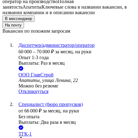
оператор на производство
Полная
занятость
Апатиты
Ключевые слова в названии вакансии, в
названии компании и в описании вакансии
В мессенджер
На почту
Вакансии по похожим запросам
Диспетчер/администратор/оператор
60 000
–
70 000
₽
за месяц,
на руки
Опыт 1-3 года
Выплаты: Раз в месяц
ООО
ГлавСтрой
Апатиты, улица Ленина, 22
Можно без резюме
Откликнуться
Специалист (бюро пропусков)
от
66 000
₽
за месяц,
на руки
Без опыта
Выплаты: Два раза в месяц
ТГК-1