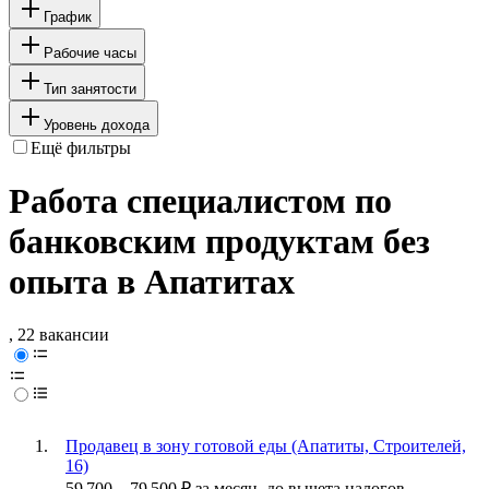
График
Рабочие часы
Тип занятости
Уровень дохода
Ещё фильтры
Работа специалистом по
банковским продуктам без
опыта в Апатитах
, 22 вакансии
Продавец в зону готовой еды (Апатиты, Строителей,
16)
59 700
–
79 500
₽
за месяц,
до вычета налогов