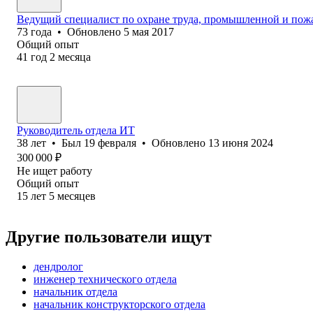
Ведущий специалист по охране труда, промышленной и пож
73
года
•
Обновлено
5 мая 2017
Общий опыт
41
год
2
месяца
Руководитель отдела ИТ
38
лет
•
Был
19 февраля
•
Обновлено
13 июня 2024
300 000
₽
Не ищет работу
Общий опыт
15
лет
5
месяцев
Другие пользователи ищут
дендролог
инженер технического отдела
начальник отдела
начальник конструкторского отдела