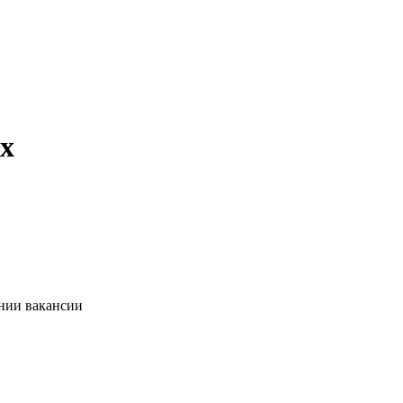
х
ании вакансии