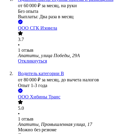
от
60 000
₽
за месяц,
на руки
Без опыта
Выплаты: Два раза в месяц
ООО
СГК Изовела
3.7
•
1
отзыв
Апатиты, улица Победы, 29А
Откликнуться
Водитель категории В
от
80 000
₽
за месяц,
до вычета налогов
Опыт 1-3 года
ООО
Хибины Транс
5.0
•
1
отзыв
Апатиты, Промышленная улица, 17
Можно без резюме