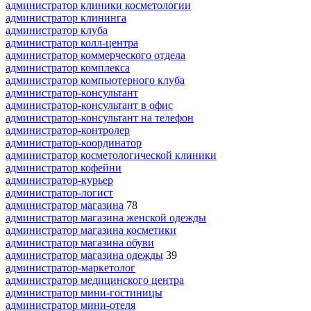
администратор клиники косметологии
администратор клининга
администратор клуба
администратор колл-центра
администратор коммерческого отдела
администратор комплекса
администратор компьютерного клуба
администратор-консультант
администратор-консультант в офис
администратор-консультант на телефон
администратор-контролер
администратор-координатор
администратор косметологической клиники
администратор кофейни
администратор-курьер
администратор-логист
администратор магазина
78
администратор магазина женской одежды
администратор магазина косметики
администратор магазина обуви
администратор магазина одежды
39
администратор-маркетолог
администратор медицинского центра
администратор мини-гостиницы
администратор мини-отеля