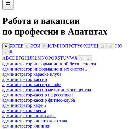
Работа и вакансии
по профессии в Апатитах
Б
В
Г
Д
Е
Ж
З
И
К
Л
М
Н
О
П
Р
С
Т
У
Ф
Х
Ц
Ч
Ш
Э
Ю
А
Ё
Й
Щ
Ы
#
Я
A
B
C
D
E
F
G
H
I
J
K
L
M
N
O
P
Q
R
S
T
U
V
W
X
Y
Z
администратор информационной безопасности
администратор информационных систем
1
администратор караоке-клуба
администратор-кассир
администратор-кассир в кафе
администратор-кассир медицинского центра
администратор-кассир на ресепшен
администратор-кассир фитнес-клуба
администратор кафе
5
администратор квеста
администратор кинотеатра
администратор клиентского зала
администратор клиники