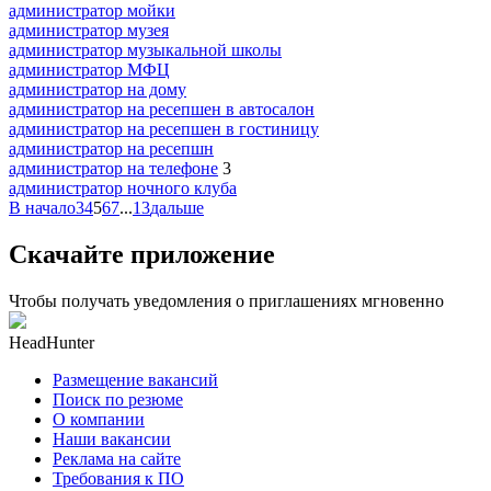
администратор мойки
администратор музея
администратор музыкальной школы
администратор МФЦ
администратор на дому
администратор на ресепшен в автосалон
администратор на ресепшен в гостиницу
администратор на ресепшн
администратор на телефоне
3
администратор ночного клуба
В начало
3
4
5
6
7
...
13
дальше
Скачайте приложение
Чтобы получать уведомления о приглашениях мгновенно
HeadHunter
Размещение вакансий
Поиск по резюме
О компании
Наши вакансии
Реклама на сайте
Требования к ПО