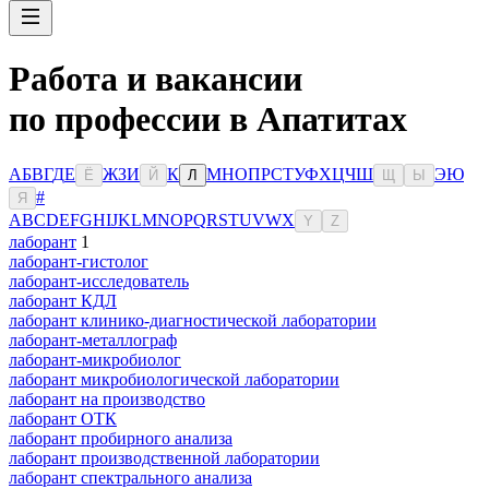
Работа и вакансии
по профессии в Апатитах
А
Б
В
Г
Д
Е
Ж
З
И
К
М
Н
О
П
Р
С
Т
У
Ф
Х
Ц
Ч
Ш
Э
Ю
Ё
Й
Л
Щ
Ы
#
Я
A
B
C
D
E
F
G
H
I
J
K
L
M
N
O
P
Q
R
S
T
U
V
W
X
Y
Z
лаборант
1
лаборант-гистолог
лаборант-исследователь
лаборант КДЛ
лаборант клинико-диагностической лаборатории
лаборант-металлограф
лаборант-микробиолог
лаборант микробиологической лаборатории
лаборант на производство
лаборант ОТК
лаборант пробирного анализа
лаборант производственной лаборатории
лаборант спектрального анализа