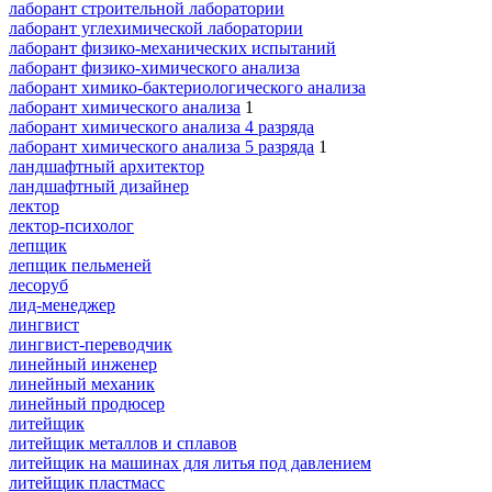
лаборант строительной лаборатории
лаборант углехимической лаборатории
лаборант физико-механических испытаний
лаборант физико-химического анализа
лаборант химико-бактериологического анализа
лаборант химического анализа
1
лаборант химического анализа 4 разряда
лаборант химического анализа 5 разряда
1
ландшафтный архитектор
ландшафтный дизайнер
лектор
лектор-психолог
лепщик
лепщик пельменей
лесоруб
лид-менеджер
лингвист
лингвист-переводчик
линейный инженер
линейный механик
линейный продюсер
литейщик
литейщик металлов и сплавов
литейщик на машинах для литья под давлением
литейщик пластмасс