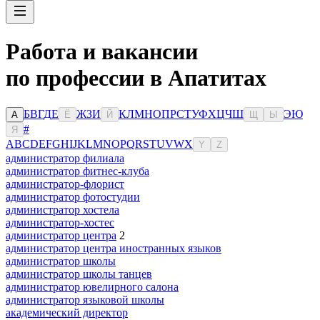
Работа и вакансии
по профессии в Апатитах
Б
В
Г
Д
Е
Ж
З
И
К
Л
М
Н
О
П
Р
С
Т
У
Ф
Х
Ц
Ч
Ш
Э
Ю
А
Ё
Й
Щ
Ы
#
Я
A
B
C
D
E
F
G
H
I
J
K
L
M
N
O
P
Q
R
S
T
U
V
W
X
Y
Z
администратор филиала
администратор фитнес-клуба
администратор-флорист
администратор фотостудии
администратор хостела
администратор-хостес
администратор центра
2
администратор центра иностранных языков
администратор школы
администратор школы танцев
администратор ювелирного салона
администратор языковой школы
академический директор