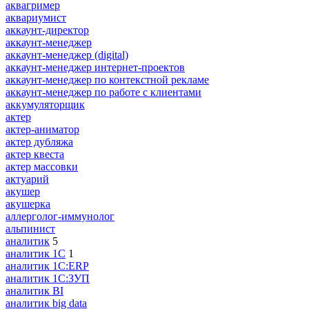
аквагример
аквариумист
аккаунт-директор
аккаунт-менеджер
аккаунт-менеджер (digital)
аккаунт-менеджер интернет-проектов
аккаунт-менеджер по контекстной рекламе
аккаунт-менеджер по работе с клиентами
аккумуляторщик
актер
актер-аниматор
актер дубляжа
актер квеста
актер массовки
актуарий
акушер
акушерка
аллерголог-иммунолог
альпинист
аналитик
5
аналитик 1C
1
аналитик 1С:ERP
аналитик 1С:ЗУП
аналитик BI
аналитик big data