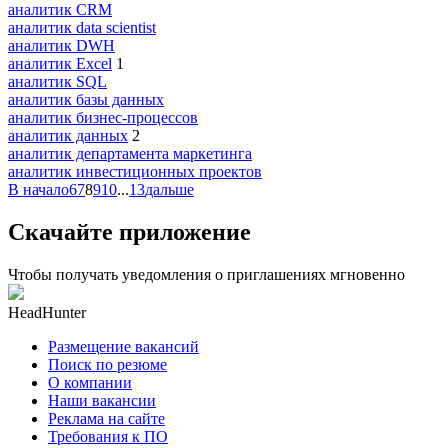
аналитик CRM
аналитик data scientist
аналитик DWH
аналитик Excel
1
аналитик SQL
аналитик базы данных
аналитик бизнес-процессов
аналитик данных
2
аналитик департамента маркетинга
аналитик инвестиционных проектов
В начало
6
7
8
9
10
...
13
дальше
Скачайте приложение
Чтобы получать уведомления о приглашениях мгновенно
HeadHunter
Размещение вакансий
Поиск по резюме
О компании
Наши вакансии
Реклама на сайте
Требования к ПО