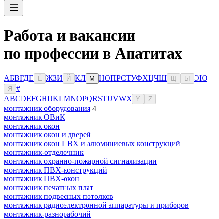
Работа и вакансии
по профессии в Апатитах
А
Б
В
Г
Д
Е
Ж
З
И
К
Л
Н
О
П
Р
С
Т
У
Ф
Х
Ц
Ч
Ш
Э
Ю
Ё
Й
М
Щ
Ы
#
Я
A
B
C
D
E
F
G
H
I
J
K
L
M
N
O
P
Q
R
S
T
U
V
W
X
Y
Z
монтажник оборудования
4
монтажник ОВиК
монтажник окон
монтажник окон и дверей
монтажник окон ПВХ и алюминиевых конструкций
монтажник-отделочник
монтажник охранно-пожарной сигнализации
монтажник ПВХ-конструкций
монтажник ПВХ-окон
монтажник печатных плат
монтажник подвесных потолков
монтажник радиоэлектронной аппаратуры и приборов
монтажник-разнорабочий