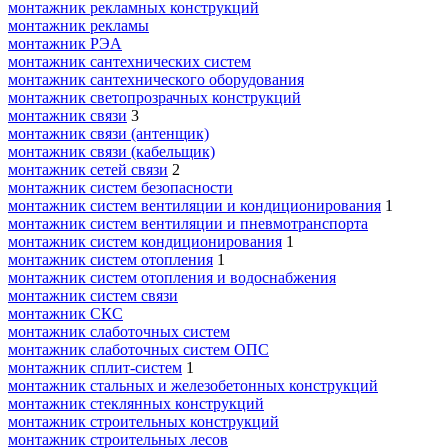
монтажник рекламных конструкций
монтажник рекламы
монтажник РЭА
монтажник сантехнических систем
монтажник сантехнического оборудования
монтажник светопрозрачных конструкций
монтажник связи
3
монтажник связи (антенщик)
монтажник связи (кабельщик)
монтажник сетей связи
2
монтажник систем безопасности
монтажник систем вентиляции и кондиционирования
1
монтажник систем вентиляции и пневмотранспорта
монтажник систем кондиционирования
1
монтажник систем отопления
1
монтажник систем отопления и водоснабжения
монтажник систем связи
монтажник СКС
монтажник слаботочных систем
монтажник слаботочных систем ОПС
монтажник сплит-систем
1
монтажник стальных и железобетонных конструкций
монтажник стеклянных конструкций
монтажник строительных конструкций
монтажник строительных лесов