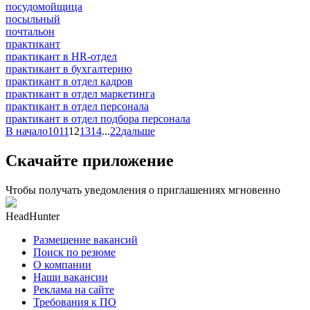
посудомойщица
посыльный
почтальон
практикант
практикант в HR-отдел
практикант в бухгалтерию
практикант в отдел кадров
практикант в отдел маркетинга
практикант в отдел персонала
практикант в отдел подбора персонала
В начало
10
11
12
13
14
...
22
дальше
Скачайте приложение
Чтобы получать уведомления о приглашениях мгновенно
HeadHunter
Размещение вакансий
Поиск по резюме
О компании
Наши вакансии
Реклама на сайте
Требования к ПО