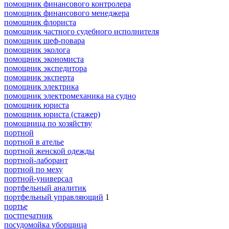
помощник финансового контролера
помощник финансового менеджера
помощник флориста
помощник частного судебного исполнителя
помощник шеф-повара
помощник эколога
помощник экономиста
помощник экспедитора
помощник эксперта
помощник электрика
помощник электромеханика на судно
помощник юриста
помощник юриста (стажер)
помощница по хозяйству
портной
портной в ателье
портной женской одежды
портной-лаборант
портной по меху
портной-универсал
портфельный аналитик
портфельный управляющий
1
портье
постпечатник
посудомойка уборщица