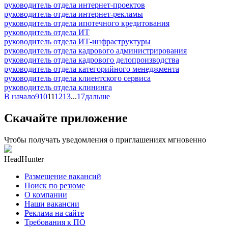
руководитель отдела интернет-проектов
руководитель отдела интернет-рекламы
руководитель отдела ипотечного кредитования
руководитель отдела ИТ
руководитель отдела ИТ-инфраструктуры
руководитель отдела кадрового администрирования
руководитель отдела кадрового делопроизводства
руководитель отдела категорийного менеджмента
руководитель отдела клиентского сервиса
руководитель отдела клининга
В начало
9
10
11
12
13
...
17
дальше
Скачайте приложение
Чтобы получать уведомления о приглашениях мгновенно
HeadHunter
Размещение вакансий
Поиск по резюме
О компании
Наши вакансии
Реклама на сайте
Требования к ПО