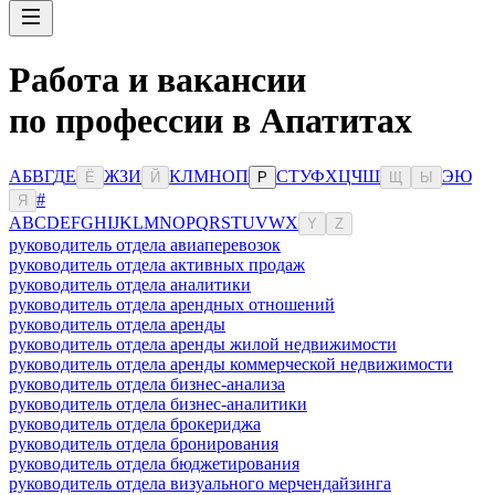
Работа и вакансии
по профессии в Апатитах
А
Б
В
Г
Д
Е
Ж
З
И
К
Л
М
Н
О
П
С
Т
У
Ф
Х
Ц
Ч
Ш
Э
Ю
Ё
Й
Р
Щ
Ы
#
Я
A
B
C
D
E
F
G
H
I
J
K
L
M
N
O
P
Q
R
S
T
U
V
W
X
Y
Z
руководитель отдела авиаперевозок
руководитель отдела активных продаж
руководитель отдела аналитики
руководитель отдела арендных отношений
руководитель отдела аренды
руководитель отдела аренды жилой недвижимости
руководитель отдела аренды коммерческой недвижимости
руководитель отдела бизнес-анализа
руководитель отдела бизнес-аналитики
руководитель отдела брокериджа
руководитель отдела бронирования
руководитель отдела бюджетирования
руководитель отдела визуального мерчендайзинга