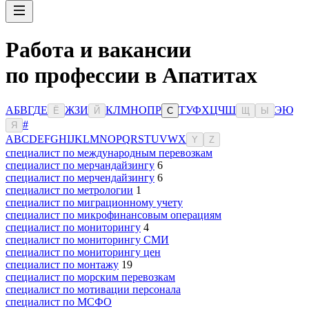
Работа и вакансии
по профессии в Апатитах
А
Б
В
Г
Д
Е
Ж
З
И
К
Л
М
Н
О
П
Р
Т
У
Ф
Х
Ц
Ч
Ш
Э
Ю
Ё
Й
С
Щ
Ы
#
Я
A
B
C
D
E
F
G
H
I
J
K
L
M
N
O
P
Q
R
S
T
U
V
W
X
Y
Z
специалист по международным перевозкам
специалист по мерчандайзингу
6
специалист по мерчендайзингу
6
специалист по метрологии
1
специалист по миграционному учету
специалист по микрофинансовым операциям
специалист по мониторингу
4
специалист по мониторингу СМИ
специалист по мониторингу цен
специалист по монтажу
19
специалист по морским перевозкам
специалист по мотивации персонала
специалист по МСФО