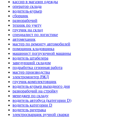
кассир в магазин одежды
оператор склада
водитель-курьер
сборщик
разнорабочий
техник по учету
грузчик на склад
специалист по логистике
автомеханик
мастер по ремонту автомобилей
помощник кладовщика
машинист погрузочной машины
водитель штабелера
заведующий складом
подработка сезонная работа
мастер производства
электромонтер РЖД
грузчик-комплектовщик
водитель-курьер выходного дня
разнорабочий на стройку
менеджер по складу
водитель автобуса (категории D)
водитель категории D
водитель ричтрака
электросварщик ручной сварки